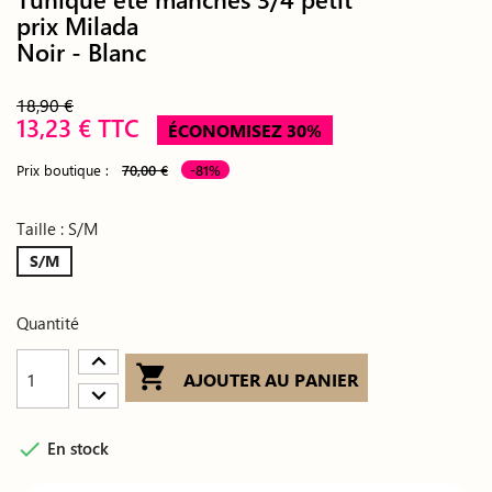
prix Milada
Noir - Blanc
18,90 €
13,23 € TTC
ÉCONOMISEZ 30%
Prix boutique :
70,00 €
-81%
Taille : S/M
S/M
Quantité

AJOUTER AU PANIER

En stock