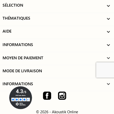
SÉLECTION

THÉMATIQUES

AIDE

INFORMATIONS

MOYEN DE PAIEMENT
keyboard_arrow_down
MODE DE LIVRAISON
keyboard_arrow_down
INFORMATIONS
keyboard_arrow_down
Facebook
Instagram
© 2026 - Akoustik Online