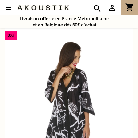
shopping_cart
person_outline

search
Livraison offerte en France Métropolitaine
et en Belgique dès 60€ d'achat
-30%