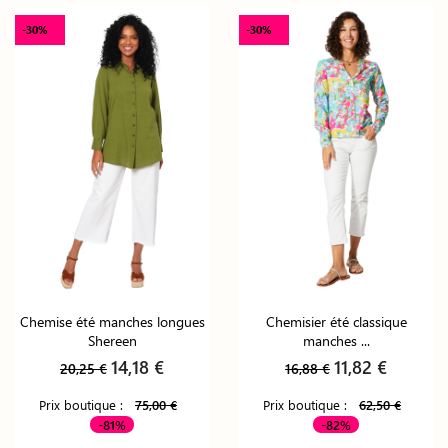
-30%
-30%
Chemise été manches longues
Chemisier été classique
Shereen
manches ...
14,18 €
11,82 €
20,25 €
16,88 €
Prix boutique :
75,00 €
Prix boutique :
62,50 €
-81%
-82%