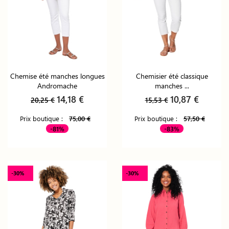
Chemise été manches longues
Chemisier été classique
Andromache
manches ...
14,18 €
10,87 €
20,25 €
15,53 €
Prix boutique :
75,00 €
Prix boutique :
57,50 €
-81%
-83%
-30%
-30%