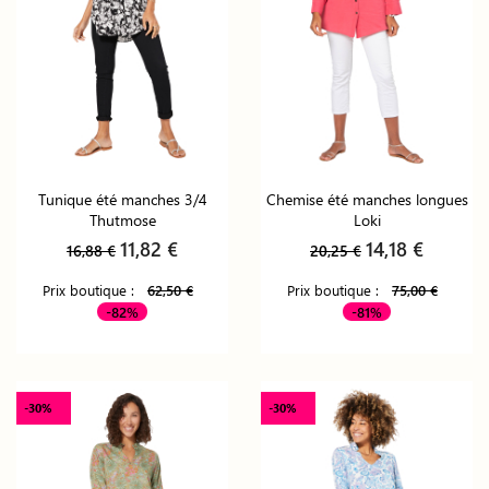
Tunique été manches 3/4
Chemise été manches longues
Thutmose
Loki
11,82 €
14,18 €
16,88 €
20,25 €
Prix boutique :
62,50 €
Prix boutique :
75,00 €
-82%
-81%
-30%
-30%