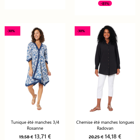
-81%
-30%
-30%
Tunique été manches 3/4
Chemise été manches longues
Rosanne
Radovan
13,71 €
14,18 €
19,58 €
20,25 €