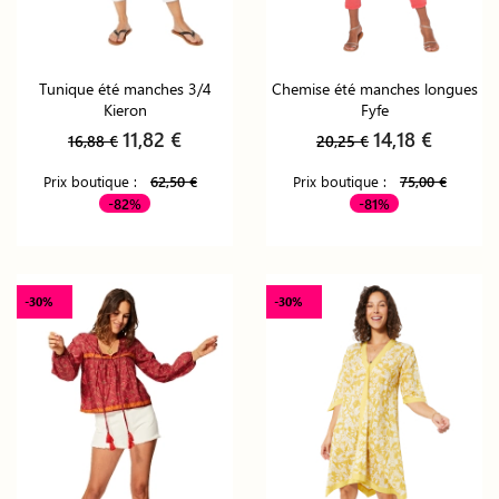
Tunique été manches 3/4
Chemise été manches longues
Kieron
Fyfe
11,82 €
14,18 €
16,88 €
20,25 €
Prix boutique :
62,50 €
Prix boutique :
75,00 €
-82%
-81%
-30%
-30%