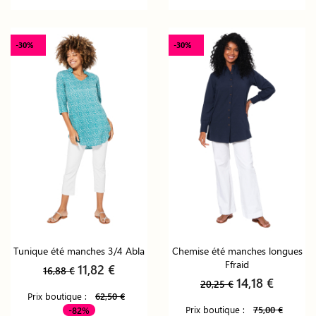
-30%
-30%
Tunique été manches 3/4 Abla
Chemise été manches longues
Ffraid
11,82 €
16,88 €
14,18 €
20,25 €
Prix boutique :
62,50 €
Prix boutique :
75,00 €
-82%