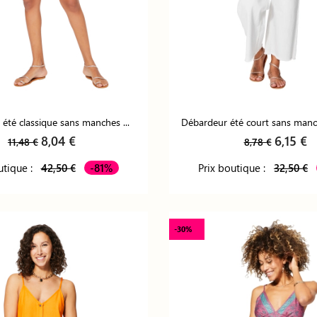
été classique sans manches ...
Débardeur été court sans man
8,04 €
6,15 €
11,48 €
8,78 €
utique :
42,50 €
-81%
Prix boutique :
32,50 €
-30%