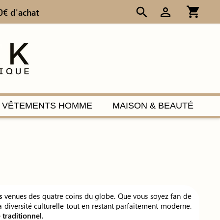
shopping_cart
search
person_outline
0€ d'achat
VÊTEMENTS HOMME
MAISON & BEAUTÉ
s
venues des quatre coins du globe. Que vous soyez fan de
 diversité culturelle tout en restant parfaitement moderne.
 traditionnel.