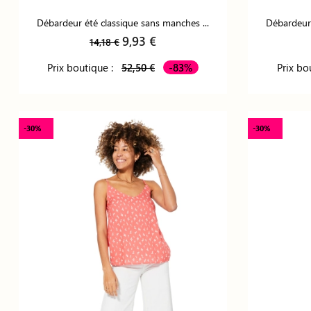
Débardeur été classique sans manches ...
Débardeur 
9,93 €
14,18 €
Prix boutique :
52,50 €
-83%
Prix bo
-30%
-30%