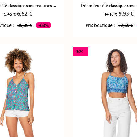
été classique sans manches ...
Débardeur été classique sans 
6,62 €
9,93 €
9,45 €
14,18 €
utique :
35,00 €
-83%
Prix boutique :
52,50 €
-30%