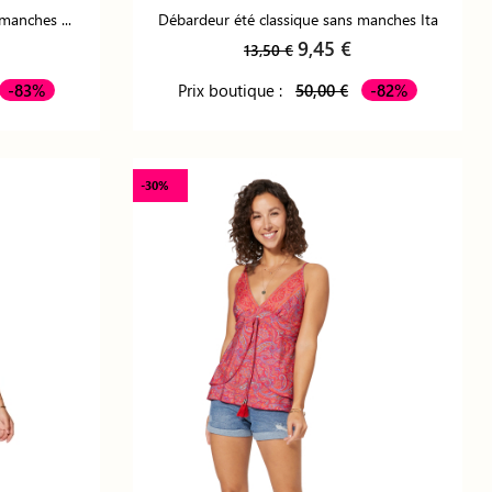
manches ...
Débardeur été classique sans manches Ita
9,45 €
13,50 €
-83%
Prix boutique :
50,00 €
-82%
-30%