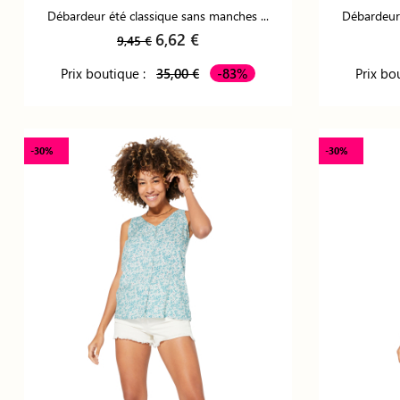
Débardeur été classique sans manches ...
Débardeur 
6,62 €
9,45 €
Prix boutique :
35,00 €
-83%
Prix bo
-30%
-30%