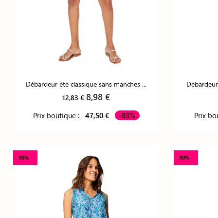
Débardeur été classique sans manches ...
Débardeur 
8,98 €
12,83 €
Prix boutique :
47,50 €
-83%
Prix bo
-30%
-30%