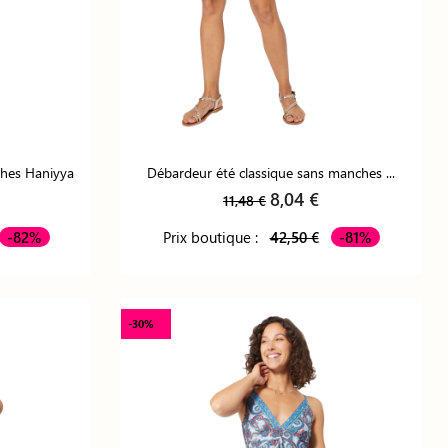
ches Haniyya
Débardeur été classique sans manches ...
8,04 €
11,48 €
-82%
Prix boutique :
42,50 €
-81%
-30%