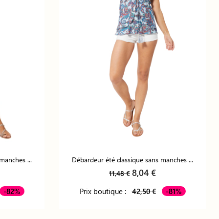
manches ...
Débardeur été classique sans manches ...
8,04 €
11,48 €
-82%
Prix boutique :
42,50 €
-81%