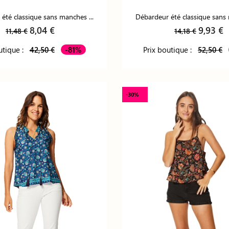
été classique sans manches ...
Débardeur été classique sans 
8,04 €
9,93 €
11,48 €
14,18 €
utique :
42,50 €
-81%
Prix boutique :
52,50 €
-30%