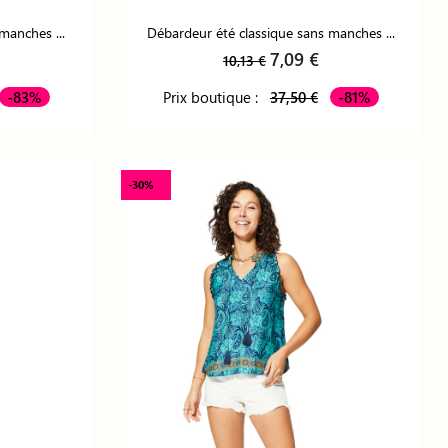
manches ...
Débardeur été classique sans manches ...
7,09 €
10,13 €
-83%
Prix boutique :
37,50 €
-81%
-30%