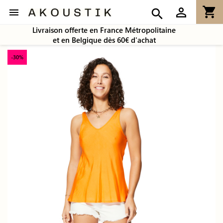
shopping_cart
person_outline

search
Livraison offerte en France Métropolitaine
et en Belgique dès 60€ d'achat
-30%