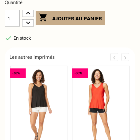
Quantité

AJOUTER AU PANIER

En stock
‹
›
Les autres imprimés
-30%
-30%
-