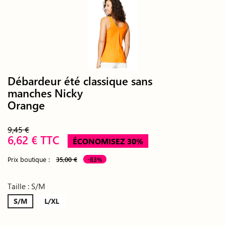
Débardeur été classique sans
manches Nicky
Orange
9,45 €
6,62 € TTC
ÉCONOMISEZ 30%
Prix boutique :
35,00 €
-83%
Taille : S/M
S/M
L/XL