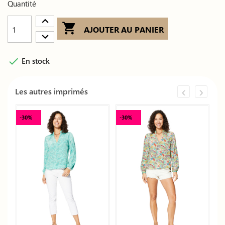
Quantité

AJOUTER AU PANIER

En stock
‹
›
Les autres imprimés
-30%
-30%
-