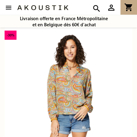
shopping_cart
person_outline

search
Livraison offerte en France Métropolitaine
et en Belgique dès 60€ d'achat
-30%