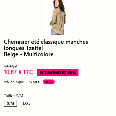
Chemisier été classique manches
longues Tzeitel
Beige - Multicolore
15,53 €
10,87 € TTC
ÉCONOMISEZ 30%
Prix boutique :
57,50 €
-83%
Taille : S/M
S/M
L/XL