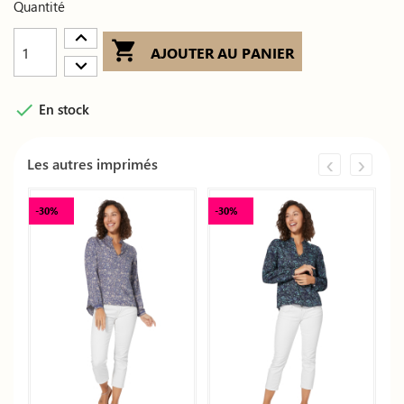
Quantité

AJOUTER AU PANIER

En stock
‹
›
Les autres imprimés
-30%
-30%
-