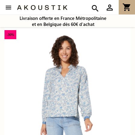
shopping_cart
person_outline

search
Livraison offerte en France Métropolitaine
et en Belgique dès 60€ d'achat
-30%