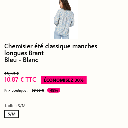
Chemisier été classique manches
longues Brant
Bleu - Blanc
15,53 €
10,87 € TTC
ÉCONOMISEZ 30%
Prix boutique :
57,50 €
-83%
Taille : S/M
S/M