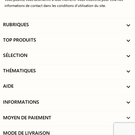
informations de contact dans les conditions d'utilisation du site.
RUBRIQUES

TOP PRODUITS

SÉLECTION

THÉMATIQUES

AIDE

INFORMATIONS

MOYEN DE PAIEMENT
keyboard_arrow_down
MODE DE LIVRAISON
keyboard_arrow_down