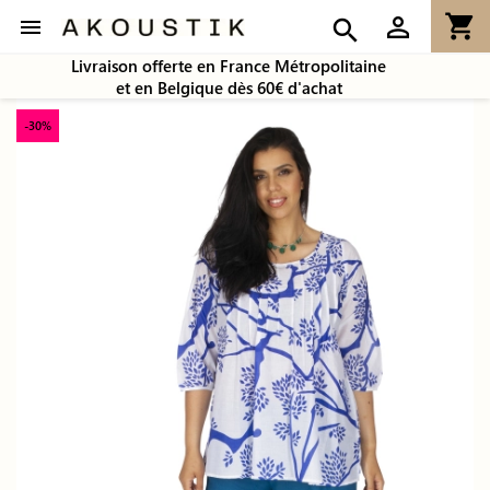
shopping_cart
person_outline

search
Livraison offerte en France Métropolitaine
et en Belgique dès 60€ d'achat
-30%