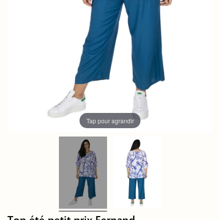
Tap pour agrandir
Top été petit prix Fernand