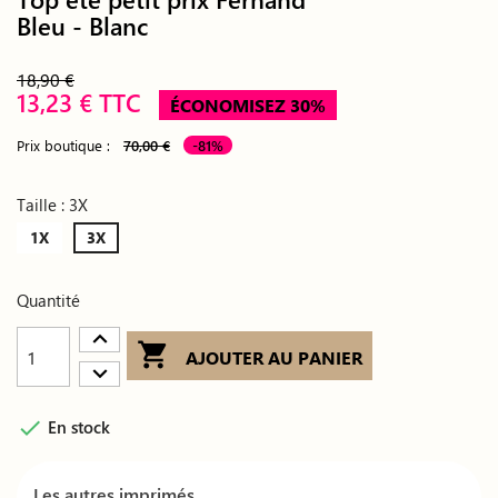
Bleu - Blanc
18,90 €
13,23 € TTC
ÉCONOMISEZ 30%
Prix boutique :
70,00 €
-81%
Taille : 3X
1X
3X
Quantité

AJOUTER AU PANIER

En stock
Les autres imprimés