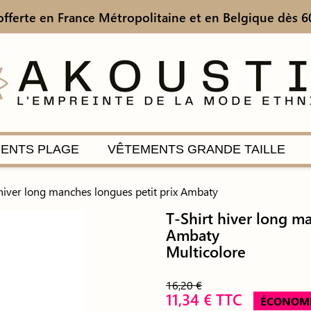
offerte en France Métropolitaine
et en Belgique dès 6
ENTS PLAGE
VÊTEMENTS GRANDE TAILLE
 hiver long manches longues petit prix Ambaty
T-Shirt hiver long m
Ambaty
Multicolore
16,20 €
11,34 € TTC
ÉCONOMI