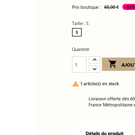
Prix boutique :
60,00 €
-82
Taille : S
S
Quantité

AJOU

1 article(s) en stock
Livraison offerte dès 6
France Métropolitaine 
Détails du produit