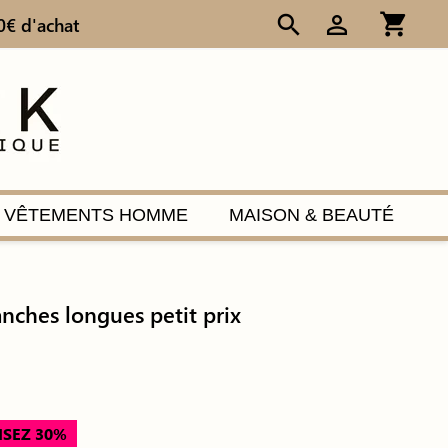
shopping_cart
search
person_outline
0€ d'achat
VÊTEMENTS HOMME
MAISON & BEAUTÉ
anches longues petit prix
SEZ 30%