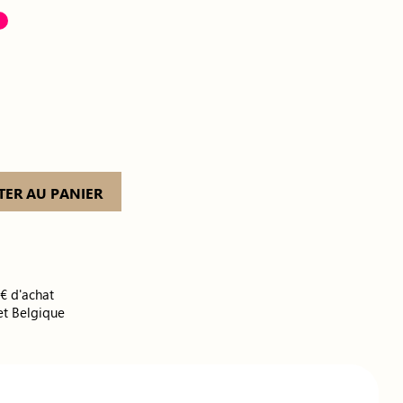
%
TER AU PANIER
0€ d'achat
et Belgique