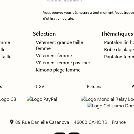
Vous pouvez vous désinscrire à tout moment. Vous trouver
d'utilisation du site.
Sélection
Thématiques
emme
Vêtement grande taille
Pantalon lin
femme
lle
Robe de plage
Vêtement femme
taille
Pantalon femm
Vêtement femme pas cher
Kimono plage femme
s
CGV
Retours
P
89 Rue Danielle Casanova
46000 CAHORS
France
location_on