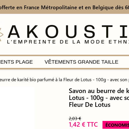
offerte en France Métropolitaine
et en Belgique dès 6
ENTS PLAGE
VÊTEMENTS GRANDE TAILLE
urre de karité bio parfumé à la Fleur de Lotus - 100g - avec son
Savon au beurre de k
Lotus - 100g - avec 
Fleur De Lotus
2,03 €
1,42 € TTC
ÉCONOMIS