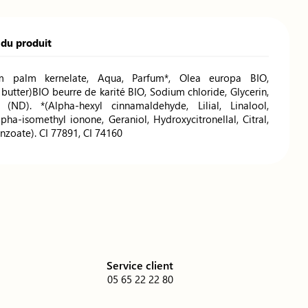
 du produit
m palm kernelate, Aqua, Parfum*, Olea europa BIO,
butter)BIO beurre de karité BIO, Sodium chloride, Glycerin,
(ND). *(Alpha-hexyl cinnamaldehyde, Lilial, Linalool,
pha-isomethyl ionone, Geraniol, Hydroxycitronellal, Citral,
enzoate). CI 77891, CI 74160
é
Service client
05 65 22 22 80