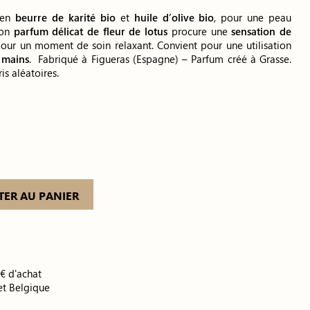
 en
beurre de karité bio
et
huile d’olive bio
, pour une peau
Son
parfum délicat de fleur de lotus
procure une
sensation de
pour un moment de soin relaxant. Convient pour une utilisation
s mains
. Fabriqué à Figueras (Espagne) – Parfum créé à Grasse.
is aléatoires.
TER AU PANIER
0€ d'achat
et Belgique