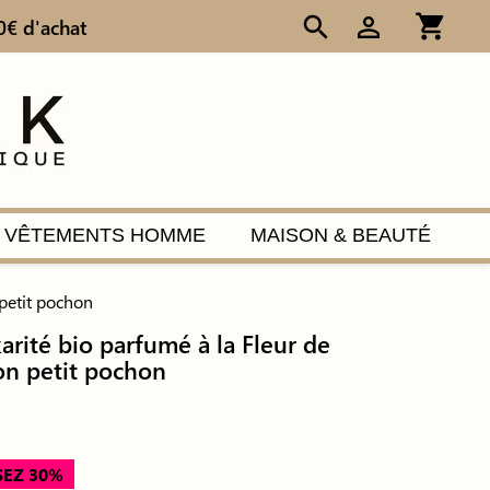
shopping_cart
search
person_outline
0€ d'achat
VÊTEMENTS HOMME
MAISON & BEAUTÉ
 petit pochon
arité bio parfumé à la Fleur de
son petit pochon
EZ 30%