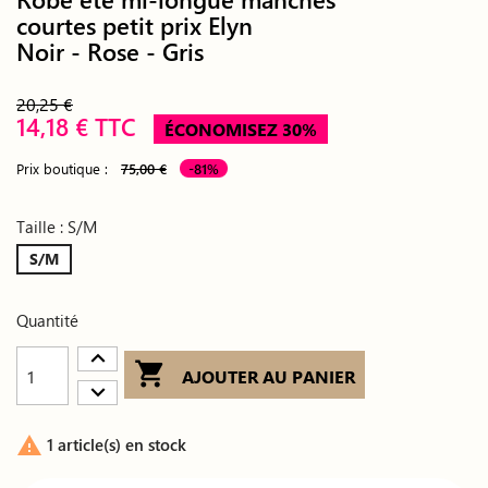
courtes petit prix Elyn
Noir - Rose - Gris
20,25 €
14,18 € TTC
ÉCONOMISEZ 30%
Prix boutique :
75,00 €
-81%
Taille : S/M
S/M
Quantité

AJOUTER AU PANIER

1 article(s) en stock