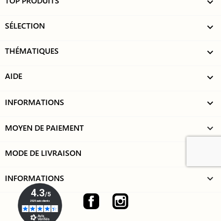
TOP PRODUITS

SÉLECTION

THÉMATIQUES

AIDE

INFORMATIONS

MOYEN DE PAIEMENT
keyboard_arrow_down
MODE DE LIVRAISON
keyboard_arrow_down
INFORMATIONS
keyboard_arrow_down
Facebook
Instagram