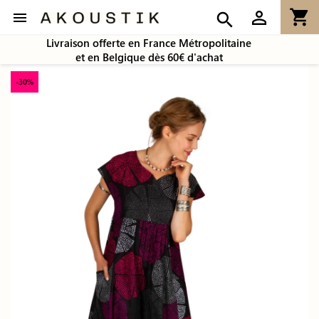
shopping_cart
person_outline

search
Livraison offerte en France Métropolitaine
et en Belgique dès 60€ d'achat
-30%