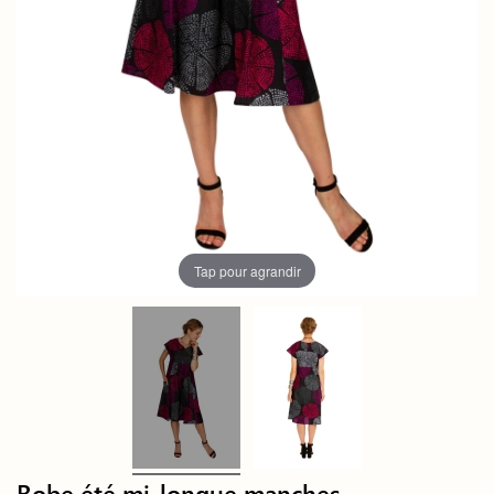
Tap pour agrandir
Robe été mi-longue manches