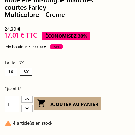
courtes Farley
Multicolore - Creme
24,30 €
17,01 € TTC
ÉCONOMISEZ 30%
Prix boutique :
90,00 €
-81%
Taille : 3X
1X
3X
Quantité

AJOUTER AU PANIER

4 article(s) en stock