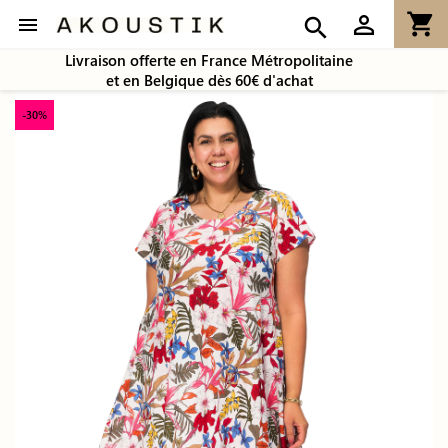
shopping_cart
person_outline

search
Livraison offerte en France Métropolitaine
et en Belgique dès 60€ d'achat
-30%