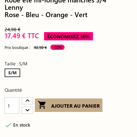
Lenny
Rose - Bleu - Orange - Vert
24,98 €
17,49 € TTC
ÉCONOMISEZ 30%
Prix boutique :
92,50 €
-82%
Taille : S/M
S/M
Quantité

AJOUTER AU PANIER

En stock