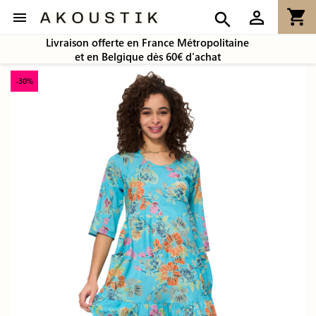
shopping_cart
person_outline

search
Livraison offerte en France Métropolitaine
et en Belgique dès 60€ d'achat
-30%