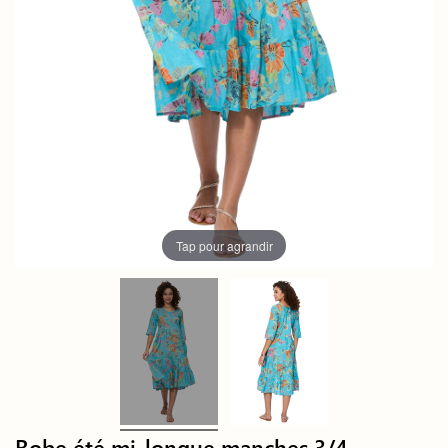
Tap pour agrandir
Robe été mi-longue manches 3/4