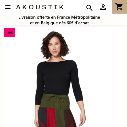
shopping_cart
person_outline

search
Livraison offerte en France Métropolitaine
et en Belgique dès 60€ d'achat
-30%