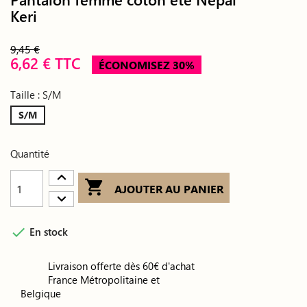
Keri
9,45 €
6,62 € TTC
ÉCONOMISEZ 30%
Taille : S/M
S/M
Quantité

AJOUTER AU PANIER

En stock
Livraison offerte dès 60€ d'achat
France Métropolitaine et
Belgique