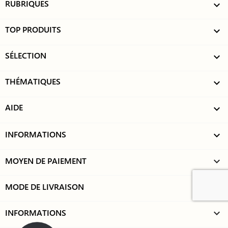
RUBRIQUES

TOP PRODUITS

SÉLECTION

THÉMATIQUES

AIDE

INFORMATIONS

MOYEN DE PAIEMENT
keyboard_arrow_down
MODE DE LIVRAISON
keyboard_arrow_down
INFORMATIONS
keyboard_arrow_down