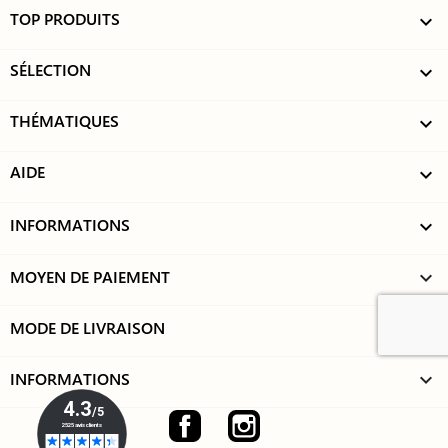
TOP PRODUITS

SÉLECTION

THÉMATIQUES

AIDE

INFORMATIONS

MOYEN DE PAIEMENT
keyboard_arrow_down
MODE DE LIVRAISON
keyboard_arrow_down
INFORMATIONS
keyboard_arrow_down
Facebook
Instagram