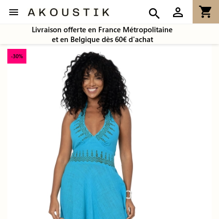
shopping_cart
person_outline

search
Livraison offerte en France Métropolitaine
et en Belgique dès 60€ d'achat
-30%