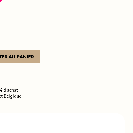
TER AU PANIER
0€ d'achat
et Belgique