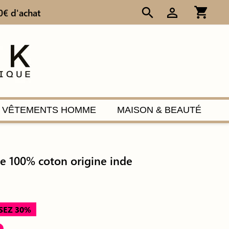
shopping_cart
search
person_outline
0€ d'achat
VÊTEMENTS HOMME
MAISON & BEAUTÉ
e 100% coton origine inde
SEZ 30%