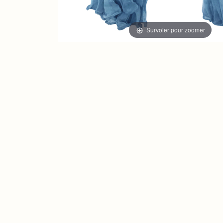
Survoler pour zoomer