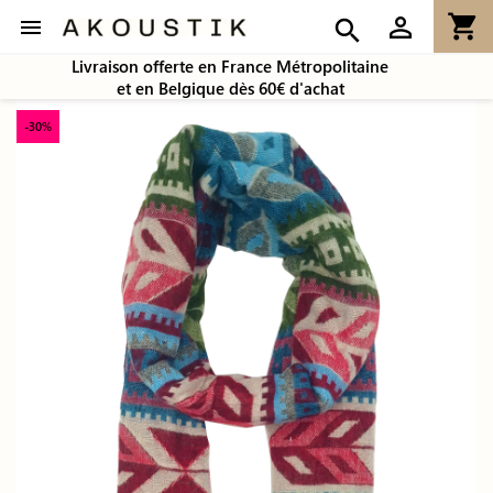
shopping_cart
person_outline

search
Livraison offerte en France Métropolitaine
et en Belgique dès 60€ d'achat
-30%