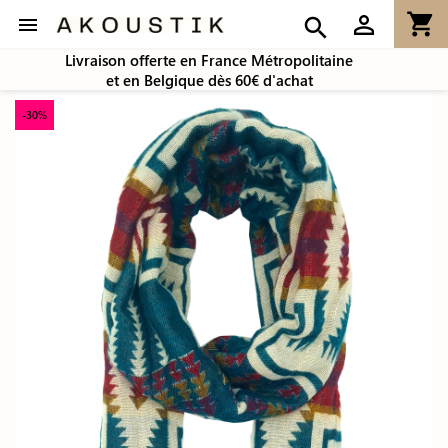
shopping_cart
person_outline

search
Livraison offerte en France Métropolitaine
et en Belgique dès 60€ d'achat
-30%