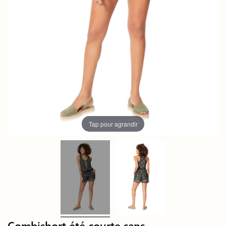
Tap pour agrandir
Combishort été courte sans