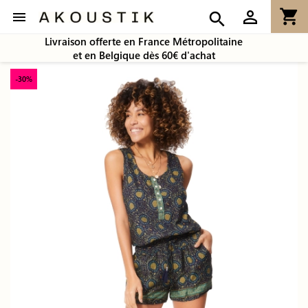
shopping_cart
person_outline

search
Livraison offerte en France Métropolitaine
et en Belgique dès 60€ d'achat
-30%