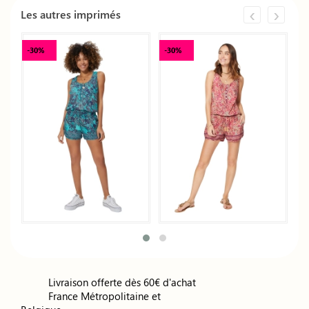
‹
›
Les autres imprimés
-30%
-30%
-
Livraison offerte dès 60€ d'achat
France Métropolitaine et