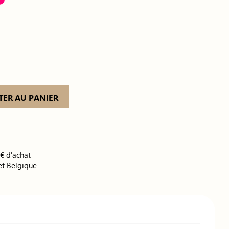
TER AU PANIER
0€ d'achat
et Belgique