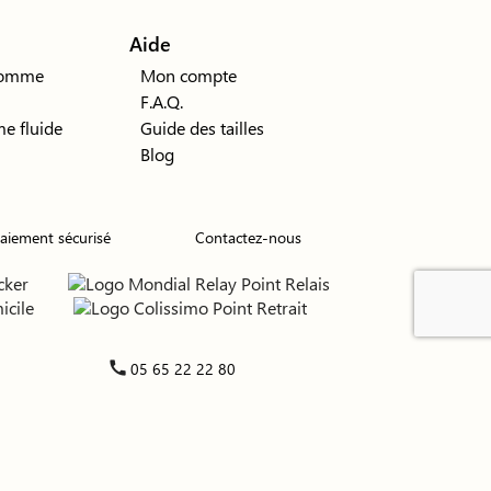
Aide
 homme
Mon compte
F.A.Q.
e fluide
Guide des tailles
Blog
aiement sécurisé
Contactez-nous
call
05 65 22 22 80