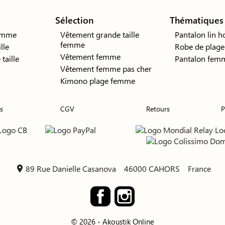
Sélection
Thématiques
emme
Vêtement grande taille
Pantalon lin
femme
lle
Robe de plage
Vêtement femme
taille
Pantalon femm
Vêtement femme pas cher
Kimono plage femme
s
CGV
Retours
P
89 Rue Danielle Casanova
46000 CAHORS
France
location_on
Facebook
Instagram
© 2026 - Akoustik Online