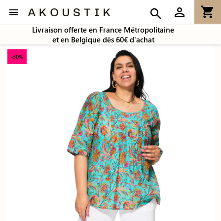
shopping_cart
person_outline

search
Livraison offerte en France Métropolitaine
et en Belgique dès 60€ d'achat
-30%