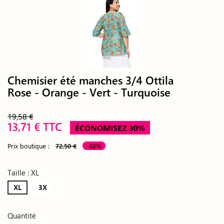
Chemisier été manches 3/4 Ottila
Rose - Orange - Vert - Turquoise
19,58 €
13,71 € TTC
ÉCONOMISEZ 30%
Prix boutique :
72,50 €
-82%
Taille : XL
XL
3X
Quantité